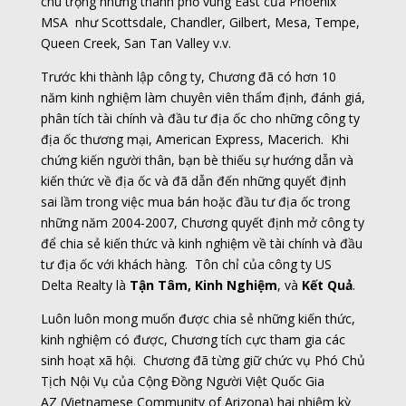
chú trọng những thành phố vùng East của Phoenix
MSA như Scottsdale, Chandler, Gilbert, Mesa, Tempe,
Queen Creek, San Tan Valley v.v.
Trước khi thành lập công ty, Chương đã có hơn 10
năm kinh nghiệm làm chuyên viên thẩm định, đánh giá,
phân tích tài chính và đầu tư địa ốc cho những công ty
địa ốc thương mại, American Express, Macerich. Khi
chứng kiến người thân, bạn bè thiếu sự hướng dẫn và
kiến thức về địa ốc và đã dẫn đến những quyết định
sai lầm trong việc mua bán hoặc đầu tư địa ốc trong
những năm 2004-2007, Chương quyết định mở công ty
để chia sẻ kiến thức và kinh nghiệm về tài chính và đầu
tư địa ốc với khách hàng. Tôn chỉ của công ty US
Delta Realty là
Tận Tâm, Kinh Nghiệm
, và
Kết Quả
.
Luôn luôn mong muốn được chia sẻ những kiến thức,
kinh nghiệm có được, Chương tích cực tham gia các
sinh hoạt xã hội. Chương đã từng giữ chức vụ Phó Chủ
Tịch Nội Vụ của
Cộng Đồng Người Việt Quốc Gia
AZ
(Vietnamese Community of Arizona) hai nhiệm kỳ