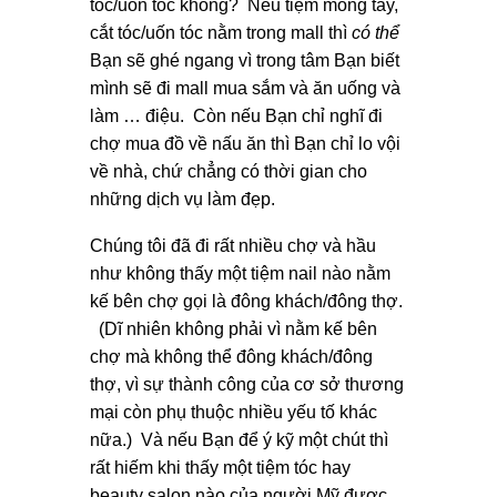
tóc/uốn tóc không? Nếu tiệm móng tay,
cắt tóc/uốn tóc nằm trong mall thì
có thể
Bạn sẽ ghé ngang vì trong tâm Bạn biết
mình sẽ đi mall mua sắm và ăn uống và
làm … điệu. Còn nếu Bạn chỉ nghĩ đi
chợ mua đồ về nấu ăn thì Bạn chỉ lo vội
về nhà, chứ chẳng có thời gian cho
những dịch vụ làm đẹp.
Chúng tôi đã đi rất nhiều chợ và hầu
như không thấy một tiệm nail nào nằm
kế bên chợ gọi là đông khách/đông thợ.
(Dĩ nhiên không phải vì nằm kế bên
chợ mà không thể đông khách/đông
thợ, vì sự thành công của cơ sở thương
mại còn phụ thuộc nhiều yếu tố khác
nữa.) Và nếu Bạn để ý kỹ một chút thì
rất hiếm khi thấy một tiệm tóc hay
beauty salon nào của người Mỹ được