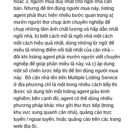
hoặc 3, người mua duy nhất cho ngôi nhà cần
bán. Nhưng để tìm đúng
người mua này
, listing
agent phải thực hiện nhiều bước quan trọng a)
mướn người thợ chụp ảnh chuyên nghiệp để
chụp những tấm ảnh chất lượng và hấp dẫn nhất
ngôi nhà, b) biết cách mô tả ngôi nhà một cách
một cách hiệu quả nhất, dùng những từ ngữ để
miêu tả những điểm nổi bật nhất của căn nhà –
đôi khi listing agent phải mướn người viết chuyên
nghiệp để giúp phần miêu tả này, và c) áp dụng
một số chiến lược tiếp thị để tìm đúng
người mua
này
. Bỏ căn nhà lên trên Multiple Listing Service
ở địa phương chỉ là một trong nhiều cách tiếp thị
được sử dụng bởi một listing agent giàu kinh
nghiệm; bên cạnh đó, agent có thể dùng nhiều
phương pháp khác như gởi thư trực tiếp (trong
khu vực xung quanh căn nhà), quảng cáo trực
tuyến / ngoại tuyến, hoặc quảng cáo trên các trang
web địa ốc.