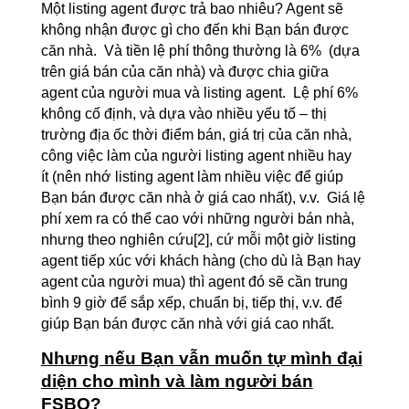
Một listing agent được trả bao nhiêu? Agent sẽ
không nhận được gì cho đến khi Bạn bán được
căn nhà. Và tiền lệ phí thông thường là 6% (dựa
trên giá bán của căn nhà) và được chia giữa
agent của người mua và listing agent. Lệ phí 6%
không cố định, và dựa vào nhiều yếu tố – thị
trường địa ốc thời điểm bán, giá trị của căn nhà,
công việc làm của người listing agent nhiều hay
ít (nên nhớ listing agent làm nhiều việc để giúp
Bạn bán được căn nhà ở giá cao nhất), v.v. Giá lệ
phí xem ra có thể cao với những người bán nhà,
nhưng theo nghiên cứu
[2]
, cứ mỗi một giờ listing
agent tiếp xúc với khách hàng (cho dù là Bạn hay
agent của người mua) thì agent đó sẽ cần trung
bình 9 giờ để sắp xếp, chuẩn bị, tiếp thị, v.v. để
giúp Bạn bán được căn nhà với giá cao nhất.
Nhưng nếu Bạn vẫn muốn tự mình đại
diện cho mình và làm người bán
FSBO?