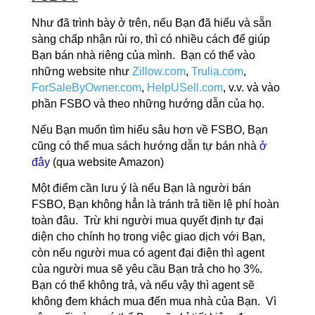
Như đã trình bày ở trên, nếu Bạn đã hiểu và sẵn
sàng chấp nhận rủi ro, thì có nhiều cách để giúp
Bạn bán nhà riêng của mình. Bạn có thể vào
những website như
Zillow.com
,
Trulia.com
,
ForSaleByOwner.com
,
HelpUSell.com
, v.v. và vào
phần FSBO và theo những hướng dẫn của họ.
Nếu Bạn muốn tìm hiểu sâu hơn về FSBO, Bạn
cũng có thể mua sách hướng dẫn tự bán nhà
ở
đây
(qua website Amazon)
Một điểm cần lưu ý là nếu Bạn là người bán
FSBO, Bạn không hẳn là tránh trả tiền lệ phí hoàn
toàn đâu. Trừ khi người mua quyết định tự đại
diện cho chính họ trong việc giao dịch với Bạn,
còn nếu người mua có agent đại điện thì agent
của người mua sẽ yêu cầu Bạn trả cho họ 3%.
Bạn có thể không trả, và nếu vậy thì agent sẽ
không đem khách mua đến mua nhà của Bạn. Vì