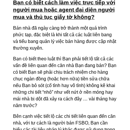
Bạn có biết cách làm việc trực tiếp với
người mua hoặc agent đại diện người
mua và thủ tục giấy tờ không?
Bán nhà đã ngày càng trở thành một quá trình
phức tạp, đặc biệt là khi tất cả các luật liên bang
và tiểu bang quản lý việc bán hàng được cập nhật
thường xuyên.
Bạn có biết theo luật thì Bạn phải tiết lộ tất cả các
vấn đề liên quan đến căn nhà Bạn đang bán? Bạn
có biết Bạn sẽ phải chịu trách nhiệm cho hàng
chục ngàn đồng (hoặc hơn nữa) tiền sửa chữa
nếu Bạn bỏ sót (cố tình hay vô tình) không kê khai
những chi tiết “nhỏ” như vết nứt ở nền móng hay
mái nhà bị dột đã xảy ra cách đây … vài tháng hay
năm trước?
Bên cạnh việc tiết lộ các chi tiết liên quan đến căn
nhà, với tư cách là người bán FSBO, Bạn cần
hiểu các tài liệu pháp lý khác được sử dụng trong