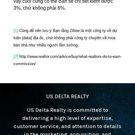
vậy cuối cùng có thể Bạn sẽ chỉ tiết kiệm được
3%, chứ không phải 6%.
[1]
Cũng để nên lưu ý Bạn rằng Zillow là một công ty về dự
kiện (data) địa ốc, chứ không phải công ty chuyên về mua
bán nhà như nhiều người lầm tưởng.
[2]
http://www.realtor.com/advice/buy/what-realtors-do-to-earn-
commission/
US DELTA REALTY
US Delta Realty is committed to
delivering a high level of expertise,
customer service, and attention to details
in the marketing, acquisition, and