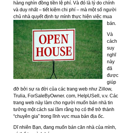
hàng nghìn đồng tiền lệ phí. Và đó là lý do chính
và duy nhất – tiết kiệm chi phí – mà một số người
chủ nhà quyết định tự mình thực hiện việc mua
bán.
Và
cách
suy
nghĩ
này
đã
được
giúp
đỡ bởi sự ra đời của các trang web như Zillow,
Trulia, ForSaleByOwner. com, HelpUSell, v.v. Các
trang web này làm cho người muốn bán nhà tin
tưởng một cách sai lầm rằng họ có thể trở thành
“chuyên gia” trong lĩnh vực mua bán địa ốc.
Dĩ nhiên Bạn, đang muốn bán căn nhà của mình,