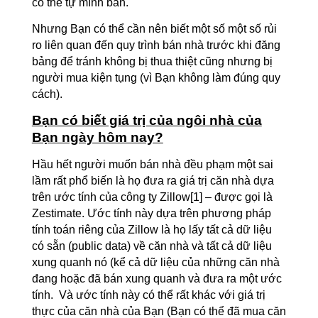
có thể tự mình bán.
Nhưng Bạn có thể cần nên biết một số một số rủi
ro liên quan đến quy trình bán nhà trước khi đăng
bảng để tránh không bị thua thiệt cũng nhưng bị
người mua kiện tụng (vì Bạn không làm đúng quy
cách).
Bạn có biết giá trị của ngôi nhà của
Bạn ngày hôm nay?
Hầu hết người muốn bán nhà đều phạm một sai
lầm rất phổ biến là họ đưa ra giá trị căn nhà dựa
trên ước tính của công ty Zillow
[1]
– được gọi là
Zestimate. Ước tính này dựa trên phương pháp
tính toán riêng của Zillow là họ lấy tất cả dữ liệu
có sẵn (public data) về căn nhà và tất cả dữ liệu
xung quanh nó (kể cả dữ liệu của những căn nhà
đang hoặc đã bán xung quanh và đưa ra một ước
tính. Và ước tính này có thể rất khác với giá trị
thực của căn nhà của Bạn (Bạn có thể đã mua căn