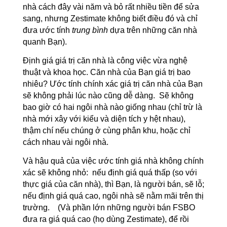
nhà cách đây vài năm và bỏ rất nhiều tiền để sửa
sang, nhưng Zestimate không biết điều đó và chỉ
đưa ước tính
trung bình
dựa trên những căn nhà
quanh Bạn).
Định giá giá trị căn nhà là công việc vừa nghệ
thuật và khoa học. Căn nhà của Bạn giá trị bao
nhiêu? Ước tính chính xác giá trị căn nhà của Bạn
sẽ không phải lúc nào cũng dễ dàng. Sẽ không
bao giờ có hai ngôi nhà nào giống nhau (chỉ trừ là
nhà mới xây với kiểu và diện tích y hệt nhau),
thậm chí nếu chúng ở cùng phân khu, hoặc chỉ
cách nhau vài ngôi nhà.
Và hậu quả của việc ước tính giá nhà không chính
xác sẽ không nhỏ: nếu định giá quá thấp (so với
thực giá của căn nhà), thì Bạn, là người bán, sẽ lỗ;
nếu định giá quá cao, ngôi nhà sẽ nằm mãi trên thị
trường. (Và phần lớn những người bán FSBO
đưa ra giá quá cao (họ dùng Zestimate), để rồi